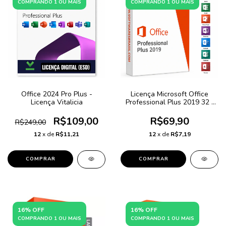
COMPRANDO 1 OU MAIS
COMPRANDO 1 OU MAIS
Office 2024 Pro Plus -
Licença Microsoft Office
Licença Vitalicia
Professional Plus 2019 32 /
64 Bits + NF-e
R$109,00
R$69,90
R$249,00
12
x de
R$11,21
12
x de
R$7,19
16% OFF
16% OFF
COMPRANDO 1 OU MAIS
COMPRANDO 1 OU MAIS