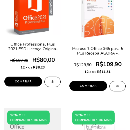
Office Professional Plus
Microsoft Office 365 para 5
2021 ESD Licença Original
PCs Receba AGORA -
Genuína Vitalícia
Windows, MAC, ANDROID E
R$80,00
R$109,90
IOS
R$109,90
R$129,90
12
x de
R$8,23
12
x de
R$11,31
COMPRAR
16% OFF
16% OFF
COMPRANDO 1 OU MAIS
COMPRANDO 1 OU MAIS