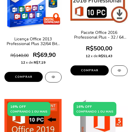
Pacote Office 2016
Professional Plus - 32 / 64
Licença Office 2013
Bits - ( 10 PC ) + NF-e
Professional Plus 32/64 Bits
R$500,00
Original + NF-e
R$69,90
R$140,00
12
x de
R$51,43
12
x de
R$7,19
16% OFF
16% OFF
COMPRANDO 1 OU MAIS
COMPRANDO 1 OU MAIS