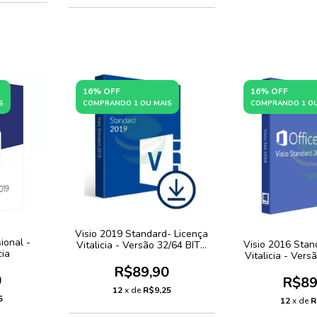
16% OFF
16% OFF
S
COMPRANDO 1 OU MAIS
COMPRANDO 1 OU
Visio 2019 Standard- Licença
ional -
Visio 2016 Stan
Vitalicia - Versão 32/64 BITS
cia
Vitalicia - Vers
+NF-e
+NF
R$89,90
0
R$89
12
x de
R$9,25
5
12
x de
R