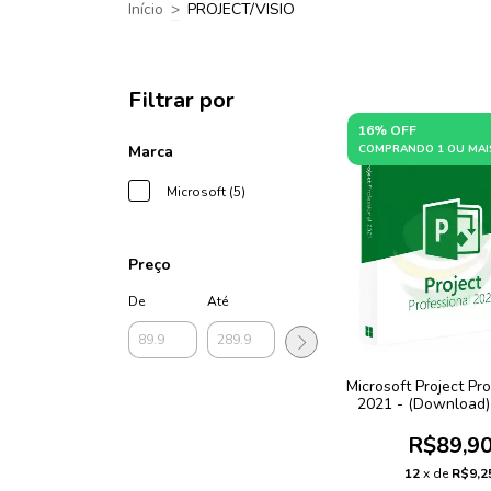
Início
>
PROJECT/VISIO
Filtrar por
16% OFF
Marca
COMPRANDO 1 OU MAI
Microsoft (5)
Preço
De
Até
Microsoft Project Pr
2021 - (Download)
R$89,9
12
x de
R$9,2