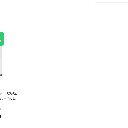
S
d - 32/64
nal + Nota
antia
0
5