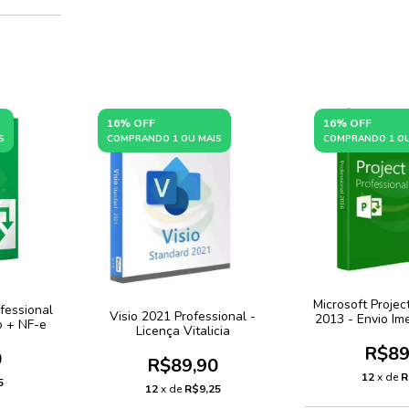
16% OFF
16% OFF
S
COMPRANDO 1 OU MAIS
COMPRANDO 1 OU
Microsoft Projec
ofessional
Visio 2021 Professional -
2013 - Envio Im
o + NF-e
Licença Vitalicia
R$89
0
R$89,90
12
x de
R
5
12
x de
R$9,25