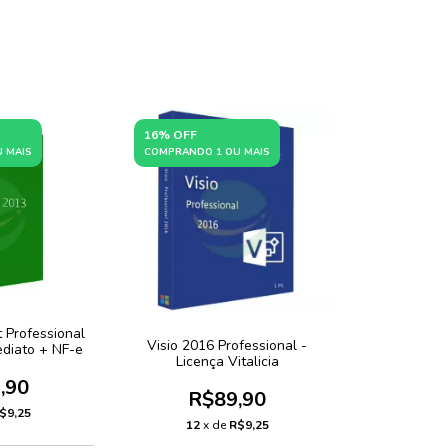
16% OFF
 MAIS
COMPRANDO 1 OU MAIS
t Professional
Visio 2016 Professional -
ediato + NF-e
Licença Vitalicia
,90
R$89,90
$9,25
12
x de
R$9,25