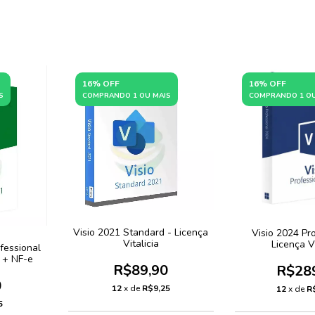
16% OFF
16% OFF
S
COMPRANDO 1 OU MAIS
COMPRANDO 1 OU
Visio 2021 Standard - Licença
Visio 2024 Pro
Vitalicia
Licença Vi
ofessional
 + NF-e
R$89,90
R$28
0
12
x de
R$9,25
12
x de
R
5