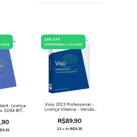
16% OFF
 MAIS
COMPRANDO 1 OU MAIS
Visio 2013 Professional -
dard- Licença
Licença Vitalicia - Versão
ão 32/64 BITS
32/64 BITS +NF-e
-e
R$89,90
,90
12
x de
R$9,25
$9,25