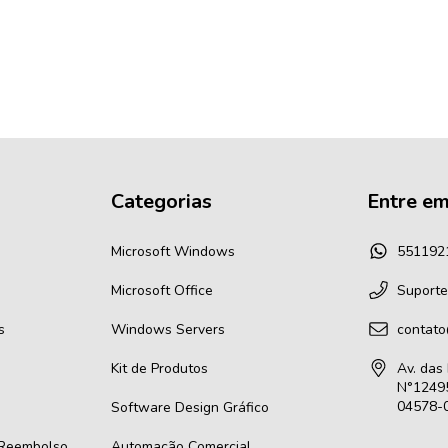
Categorias
Entre em
Microsoft Windows
551192
Microsoft Office
Suporte
s
Windows Servers
contato
Kit de Produtos
Av. das
N°12495
04578-0
Software Design Gráfico
 Reembolso
Automação Comercial